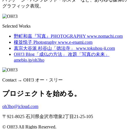
グラフィック表現。
Selected Works
野町和嘉『写真』PHOTOGRAPHY
www.nomachi.com
榎並悦子 Photography
www.e-enami.com
真宗大谷派 杉谷山「徳法寺」
www.tokuhou-ji.com
OH!3 Blog「成仏の方法」
改題「写真の未来」
ameblo.jp/oh3ho
Contact → OH!3 オー・スリー
プロジェクトを始める。
oh3ho@icloud.com
〒921-8025 石川県金沢市増泉2丁目21-25-105
© OH!3 All Rights Reserved.